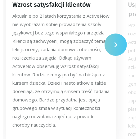
Wzrost satysfakcji klientów
Usp
pra
Aktualnie po 2 latach korzystania z ActiveNow
nie wyobrażam sobie prowadzenia szkoły
Prze
językowej bez tego wspaniałego narzędzia.
rozw
Klienci są zachwyceni, mogą zobaczyć temat
Activ
lekcji, oceny, zadania domowe, obecności,
pote
rozliczenia za zajęcia. Odkąd używam
Acti
ActiveNow obserwuję wzrost satysfakcji
szkol
klientów. Rodzice mogą na być na bieżąco z
zaut
kursem dziecka. Dzieci i nastolatkowie także
gene
doceniają, że otrzymują smsem treść zadania
obow
domowego. Bardzo przydatna jest opcja
zapis
grupowego smsa w sytuacji konieczności
płat
nagłego odwołania zajęć np. z powodu
zaję
choroby nauczyciela.
lekto
rozwi