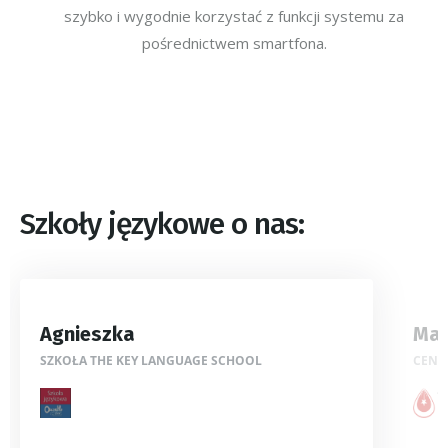
szybko i wygodnie korzystać z funkcji systemu za
pośrednictwem smartfona.
Szkoły językowe o nas:
Agnieszka
Mag
SZKOŁA THE KEY LANGUAGE SCHOOL
CENTR