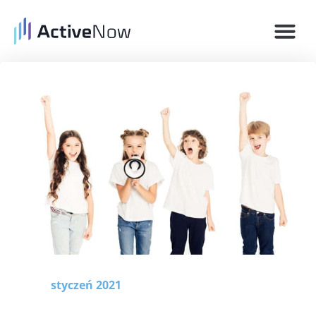
Historie 
Zarejestruj się
styczeń 2021