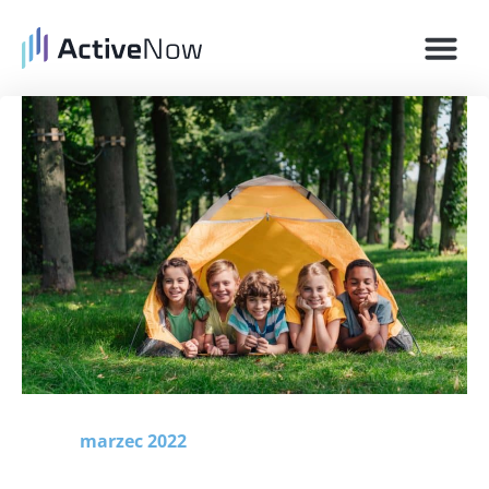
Historie 
Zarejestruj się
marzec 2022