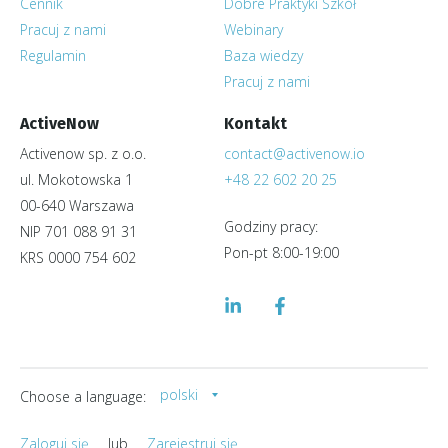
Cennik
Dobre Praktyki Szkół
Pracuj z nami
Webinary
Regulamin
Baza wiedzy
Pracuj z nami
ActiveNow
Kontakt
Activenow sp. z o.o.
contact@activenow.io
ul. Mokotowska 1
+48 22 602 20 25
00-640 Warszawa
Godziny pracy:
NIP 701 088 91 31
Pon-pt 8:00-19:00
KRS 0000 754 602
polski
Choose a language:
Zaloguj się
lub
Zarejestruj się