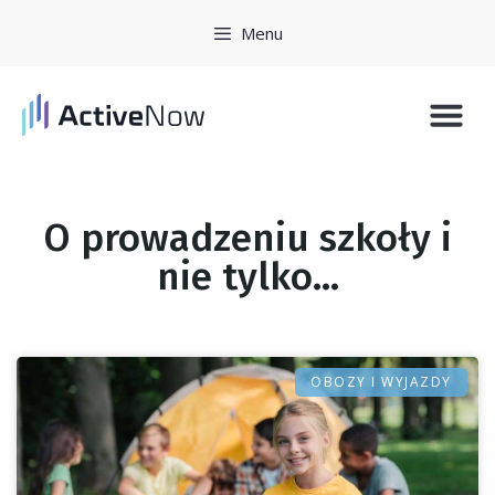
Menu
Historie 
Zarejestruj się
O prowadzeniu szkoły i
nie tylko...
OBOZY I WYJAZDY